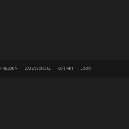
Passives Mitglied
HIER KLICKEN
MPRESSUM
DATENSCHUTZ
KONTAKT
LOGIN