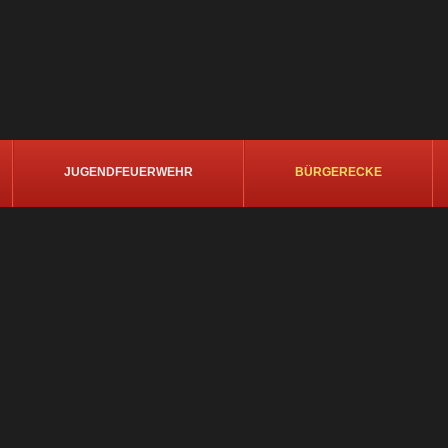
JUGENDFEUERWEHR
BÜRGERECKE
on uns und unterstützen Sie den Brandschutz in d