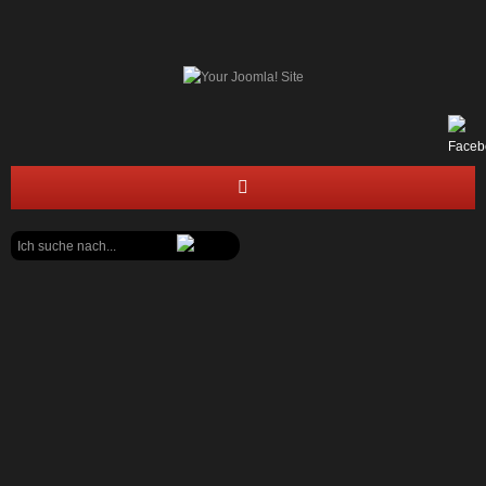
Suchen
STARTSEITE
...
FEUERWEHR
JUGENDFEUERWEHR
BÜRGERECKE