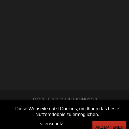
Nach einer coronabedingten Pause konnte am
26.03.2022 unser alljährliches Papiersammeln wieder
stattfinden. Viele fleißige Helfer_innen kamen
zusammen, um Müll zu sammeln.
WEITERLESEN
COPYRIGHT © 2026 YOUR JOOMLA! SITE
IMPRESSUM
DATENSCHUTZ
KONTAKT
LOGIN
Diese Webseite nutzt Cookies, um Ihnen das beste
Nutzererlebnis zu ermöglichen.
Datenschutz
AKZEPTIEREN