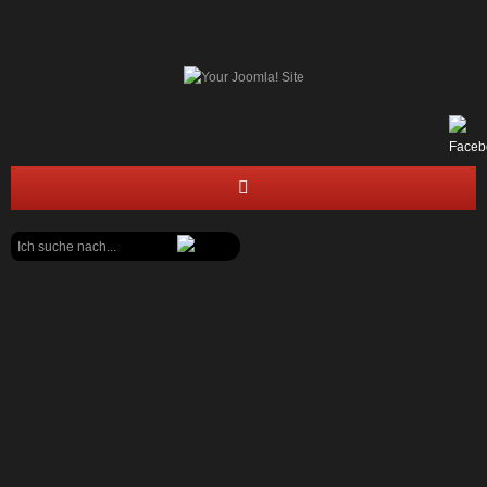
Suchen
STARTSEITE
...
FEUERWEHR
JUGENDFEUERWEHR
BÜRGERECKE