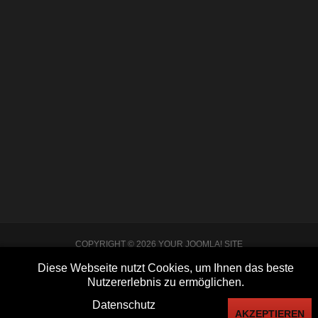
Nach einer coronabedingten Pause konnte am
26.03.2022 unser alljährliches Papiersammeln wieder
stattfinden. Viele fleißige Helfer_innen kamen
zusammen, um Müll zu sammeln.
WEITERLESEN
COPYRIGHT © 2026 YOUR JOOMLA! SITE
IMPRESSUM
DATENSCHUTZ
KONTAKT
LOGIN
Diese Webseite nutzt Cookies, um Ihnen das beste
Nutzererlebnis zu ermöglichen.
Datenschutz
AKZEPTIEREN