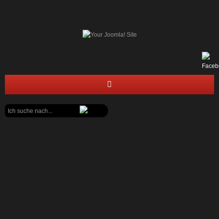
Suchen
STARTSEITE
...
FEUERWEHR
JUGENDFEUERWEHR
BÜRGERECKE
PAPIERSAMMELN 2022 &
BENEFIZKONZERT