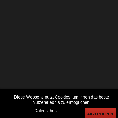
Aufgrund der aktuellen Situation in der Ukraine
veranstaltete das Schleiblasorchester ein
Benefizkonzert
zur Unterstützung der Geflüchteten im
Feuerwehrgerätehaus
. Die Spenden gingen an den
Ortsverein Fleckeby des Deutschen Roten Kreuzes. Vor
Ort kamen bereits jede Menge Spendengelder
zusammen.
Diese Webseite nutzt Cookies, um Ihnen das beste
COPYRIGHT © 2026 YOUR JOOMLA! SITE
Nutzererlebnis zu ermöglichen.
IMPRESSUM
DATENSCHUTZ
KONTAKT
LOGIN
Datenschutz
AKZEPTIEREN