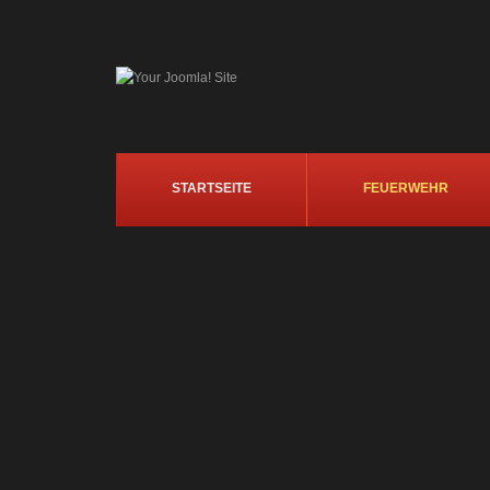
STARTSEITE
FEUERWEHR
Tag offener Tür
Oktoberfest
Fahrtraining