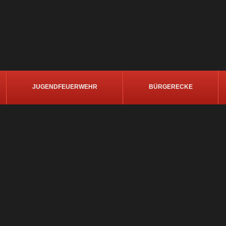
JUGENDFEUERWEHR
BÜRGERECKE
JHV
Dienste
Fahrzeugübergabe